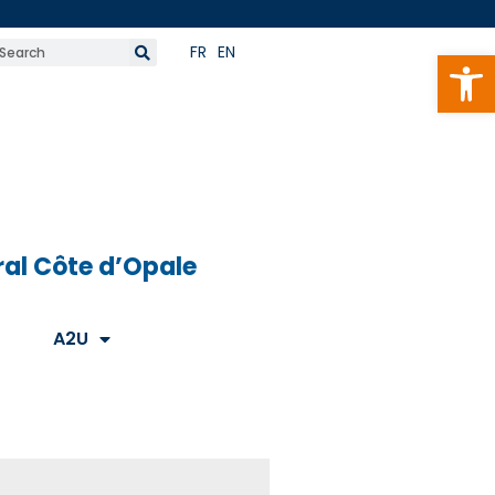
FR
EN
Open
oral Côte d’Opale
A2U