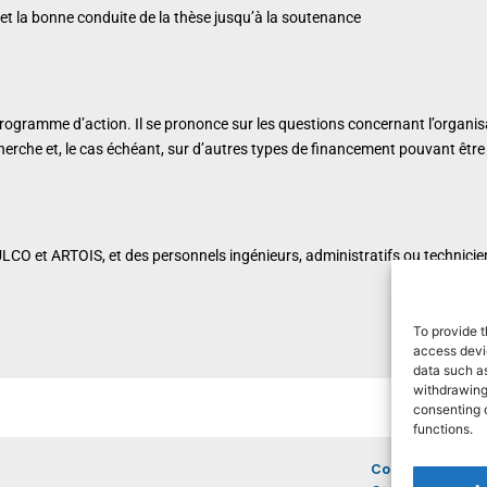
et la bonne conduite de la thèse jusqu’à la soutenance
programme d’action. Il se prononce sur les questions concernant l’organisa
cherche et, le cas échéant, sur d’autres types de financement pouvant êtr
LCO et ARTOIS, et des personnels ingénieurs, administratifs ou technicie
To provide t
access devic
data such as
withdrawing 
consenting 
functions.
Common projec