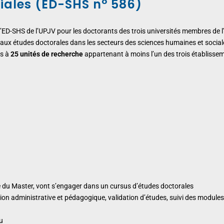
iales (ED-SHS n° 586)
 l’ED-SHS de l’UPJV pour les doctorants des trois universités membres de l’
ive aux études doctorales dans les secteurs des sciences humaines et social
s à
25 unités de recherche
appartenant à moins l’un des trois établisse
ssue du Master, vont s’engager dans un cursus d’études doctorales
tion administrative et pédagogique, validation d’études, suivi des module
u